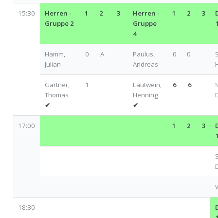
15:30
Herren -
1
2
3
Herren -
1
2
3
Gruppe 2
Gruppe
4
Hamm,
0
A
Paulus,
0
0
Julian
Andreas
Gärtner,
1
Lautwein,
6
6
Thomas
Henning
✔
✔
17:00
1
2
3
W
18:30