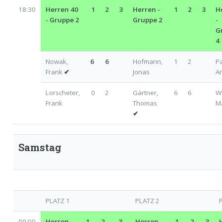
18:30
Herren 40
1
2
3
Herren -
1
2
3
H
- Gruppe 2
Gruppe 2
-
G
4
Nowak,
6
6
Hofmann,
1
2
Pa
Frank
✔
Jonas
A
Lorscheter,
0
2
Gärtner,
6
6
Wi
Frank
Thomas
M
✔
Samstag
PLATZ 1
PLATZ 2
09:00
Herren -
1
2
3
Herren -
1
2
3