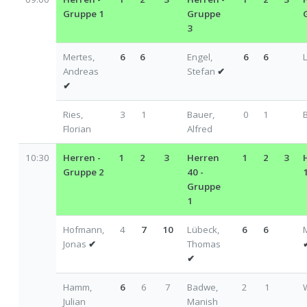
Gruppe 1
Gruppe
3
Mertes,
6
6
Engel,
6
6
Andreas
Stefan
✔
✔
Ries,
3
1
Bauer,
0
1
Florian
Alfred
10:30
Herren -
1
2
3
Herren
1
2
3
Gruppe 2
40 -
Gruppe
1
Hofmann,
4
7
10
Lübeck,
6
6
Jonas
✔
Thomas
✔
Hamm,
6
6
7
Badwe,
2
1
Julian
Manish