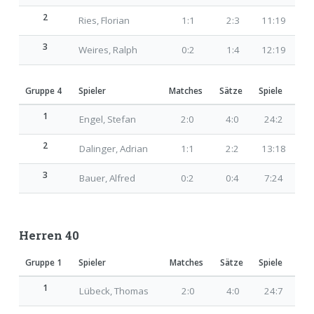
2
Ries, Florian
1:1
2:3
11:19
3
Weires, Ralph
0:2
1:4
12:19
Gruppe 4
Spieler
Matches
Sätze
Spiele
1
Engel, Stefan
2:0
4:0
24:2
2
Dalinger, Adrian
1:1
2:2
13:18
3
Bauer, Alfred
0:2
0:4
7:24
Herren 40
Gruppe 1
Spieler
Matches
Sätze
Spiele
1
Lübeck, Thomas
2:0
4:0
24:7