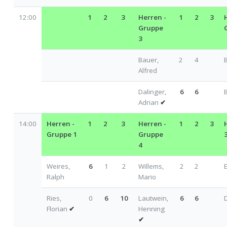
12:00
1
2
3
Herren -
1
2
3
Gruppe
3
Bauer,
2
4
Alfred
Dalinger,
6
6
Adrian
✔
14:00
Herren -
1
2
3
Herren -
1
2
3
Gruppe 1
Gruppe
4
Weires,
6
1
2
Willems,
2
2
Ralph
Mario
Ries,
0
6
10
Lautwein,
6
6
D
Florian
✔
Henning
✔