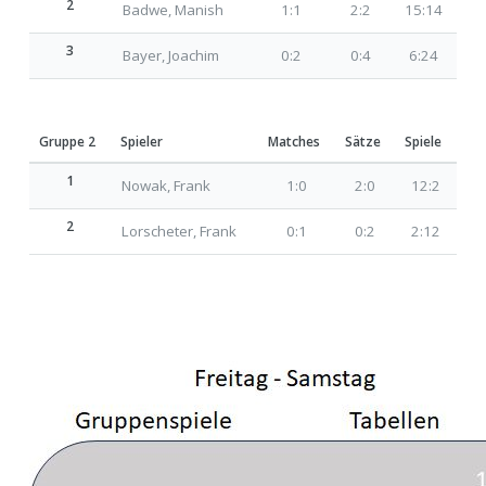
2
Badwe, Manish
1:1
2:2
15:14
3
Bayer, Joachim
0:2
0:4
6:24
Gruppe 2
Spieler
Matches
Sätze
Spiele
1
Nowak, Frank
1:0
2:0
12:2
2
Lorscheter, Frank
0:1
0:2
2:12