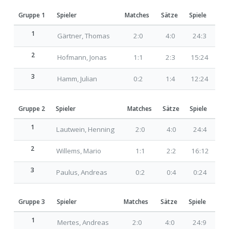
Gruppe 1
Spieler
Matches
Sätze
Spiele
1
Gärtner, Thomas
2:0
4:0
24:3
2
Hofmann, Jonas
1:1
2:3
15:24
3
Hamm, Julian
0:2
1:4
12:24
Gruppe 2
Spieler
Matches
Sätze
Spiele
1
Lautwein, Henning
2:0
4:0
24:4
2
Willems, Mario
1:1
2:2
16:12
3
Paulus, Andreas
0:2
0:4
0:24
Gruppe 3
Spieler
Matches
Sätze
Spiele
1
Mertes, Andreas
2:0
4:0
24:9