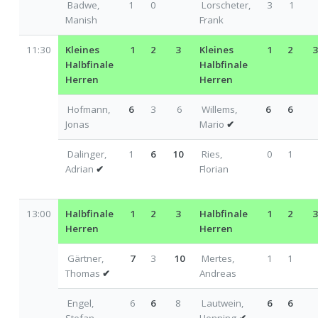
Badwe,
1
0
Lorscheter,
3
1
Manish
Frank
11:30
Kleines
1
2
3
Kleines
1
2
Halbfinale
Halbfinale
Herren
Herren
Hofmann,
6
3
6
Willems,
6
6
Jonas
Mario
✔
Dalinger,
1
6
10
Ries,
0
1
Adrian
✔
Florian
13:00
Halbfinale
1
2
3
Halbfinale
1
2
Herren
Herren
Gärtner,
7
3
10
Mertes,
1
1
Thomas
✔
Andreas
Engel,
6
6
8
Lautwein,
6
6
Stefan
Henning
✔