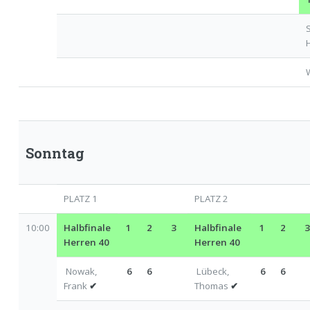
Sonntag
PLATZ 1
PLATZ 2
10:00
Halbfinale
1
2
3
Halbfinale
1
2
Herren 40
Herren 40
Nowak,
6
6
Lübeck,
6
6
Frank
✔
Thomas
✔