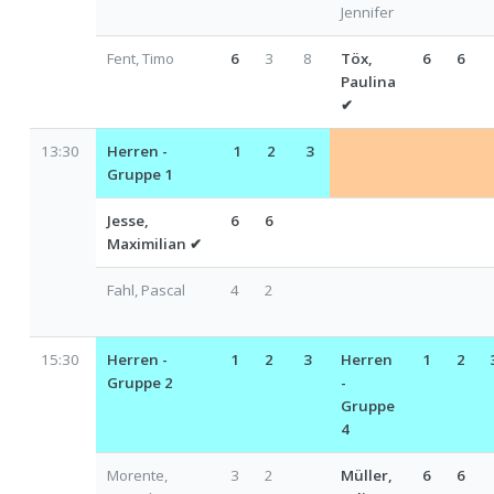
Jennifer
Fent, Timo
6
3
8
Töx,
6
6
Paulina
✔
13:30
Herren -
1
2
3
Gruppe 1
Jesse,
6
6
Maximilian
✔
Fahl, Pascal
4
2
15:30
Herren -
1
2
3
Herren
1
2
Gruppe 2
-
Gruppe
4
Morente,
3
2
Müller,
6
6