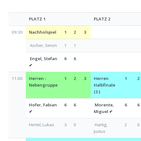
PLATZ 1
PLATZ 2
09:30
Nachholspiel
1
2
3
Ascher, Simon
1
1
Engel, Stefan
6
6
✔
11:00
Herren -
1
2
3
Herren
1
2
Nebengruppe
Halbfinale
(2.)
Hofer, Fabian
6
6
Morente,
6
6
✔
Miguel
✔
Hertel, Lukas
3
0
Hartig,
2
0
Justus