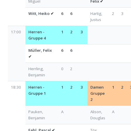
Miguel
Felix
✔
Witt, Heiko
✔
6
6
Hartig,
2
3
Justus
17:00
Herren -
1
2
3
Gruppe 4
Müller, Felix
6
6
✔
Herrling,
0
2
Benjamin
18:30
Herren -
1
2
3
Damen
1
2
Gruppe 1
Gruppe
2
Pauken,
A
Alison,
A
Benjamin
Douglas
F
ahl
, Pascal
✔
Töx,