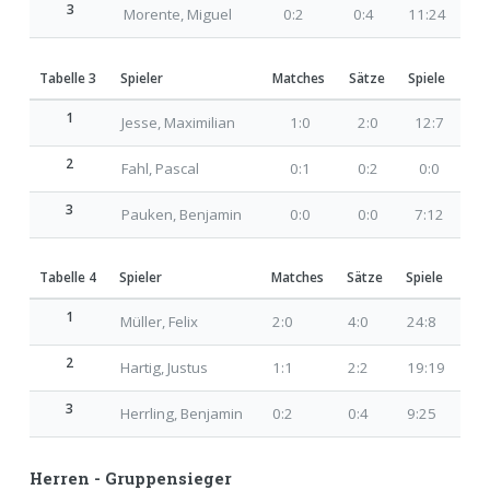
3
Morente, Miguel
0:2
0:4
11:24
Tabelle 3
Spieler
Matches
Sätze
Spiele
1
Jesse, Maximilian
1:0
2:0
12:7
2
Fahl, Pascal
0:1
0:2
0:0
3
Pauken, Benjamin
0:0
0:0
7:12
Tabelle 4
Spieler
Matches
Sätze
Spiele
1
Müller, Felix
2:0
4:0
24:8
2
Hartig, Justus
1:1
2:2
19:19
3
Herrling, Benjamin
0:2
0:4
9:25
Herren - Gruppensieger