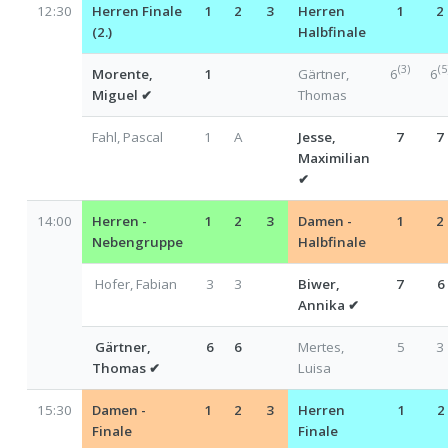
12:30
Herren Finale
1
2
3
Herren
1
2
(2.)
Halbfinale
(3)
(5
Morente,
1
Gärtner,
6
6
Miguel
✔
Thomas
Fahl, Pascal
1
A
Jesse,
7
7
Maximilian
✔
14:00
Herren -
1
2
3
Damen -
1
2
Nebengruppe
Halbfinale
Hofer, Fabian
3
3
Biwer,
7
6
Annika
✔
Gärtner,
6
6
Mertes,
5
3
Thomas
✔
Luisa
15:30
Damen -
1
2
3
Herren
1
2
Finale
Finale