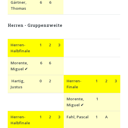
Gärtner,
6
6
Thomas
Herren - Gruppenzweite
Herren-
1
2
3
Halbfinale
Morente,
6
6
Miguel
✔
Hartig,
0
2
Herren
-
1
2
3
Justus
Finale
Morente,
1
Miguel
✔
Herren
-
1
2
3
Fahl, Pascal
1
A
Halbfinale