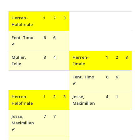
Herren-
1
2
3
Halbfinale
Fent, Timo
6
6
✔
Müller,
3
4
Herren
-
1
2
3
Felix
Finale
Fent, Timo
6
6
✔
Herren
-
1
2
3
Jesse,
4
1
Halbfinale
Maximilian
Jesse,
7
7
Maximilian
✔