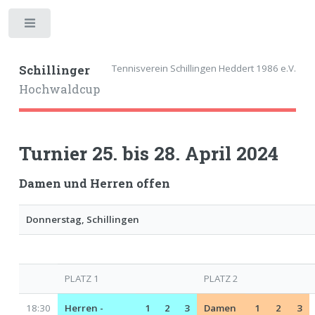
Toggle
Tennisverein Schillingen Heddert 1986 e.V.
Schillinger
Hochwaldcup
Turnier 25. bis 28. April 2024
Damen und Herren offen
Donnerstag, Schillingen
PLATZ 1
PLATZ 2
18:30
Herren -
1
2
3
Damen
1
2
3