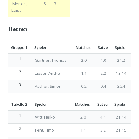
Mertes,
5
3
Luisa
Herren
Gruppe 1
Spieler
Matches
Sätze
Spiele
1
Gärtner, Thomas
2:0
4:0
24:2
2
Lieser, Andre
1:1
2:2
13:14
3
Ascher, Simon
0:2
0:4
3:24
Tabelle 2
Spieler
Matches
Sätze
Spiele
1
Witt, Heiko
2:0
4:1
21:14
2
Fent, Timo
1:1
3:2
21:15