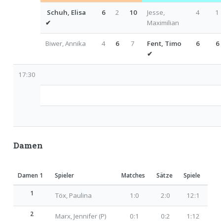
Schuh, Elisa
6
2
10
Jesse,
4
1
✔
Maximilian
Biwer, Annika
4
6
7
Fent, Timo
6
6
✔
17:30
Damen
Damen 1
Spieler
Matches
Sätze
Spiele
1
Töx, Paulina
1:0
2:0
12:1
2
Marx, Jennifer (P)
0:1
0:2
1:12