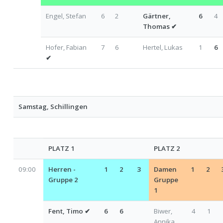
Engel, Stefan
6
2
Gärtner,
6
4
Thomas
✔
Hofer, Fabian
7
6
Hertel, Lukas
1
6
✔
Samstag, Schillingen
PLATZ 1
PLATZ 2
09:00
Herren -
1
2
3
Damen
1
2
Gruppe 2
Gruppe
1
Fent, Timo
✔
6
6
Biwer,
4
1
Annika