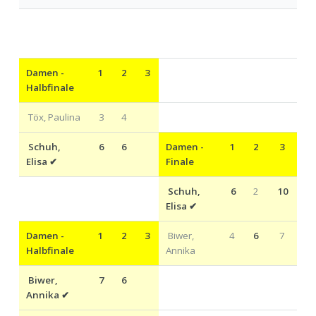
Damen -
1
2
3
Halbfinale
Töx, Paulina
3
4
Schuh,
6
6
Damen -
1
2
3
Elisa
✔
Finale
Schuh,
6
2
10
Elisa
✔
Damen -
1
2
3
Biwer,
4
6
7
Halbfinale
Annika
Biwer,
7
6
Annika
✔