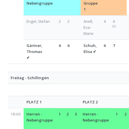
Nebengruppe
Gruppe
1
Engel, Stefan
2
2
Anell,
4
6
(2)
Eva-
Marie
Gärtner,
6
6
Schuh,
6
7
Thomas
Elisa
✔
✔
Freitag - Schillingen
PLATZ 1
PLATZ 2
18:00
Herren -
1
2
3
Herren -
1
2
Nebengruppe
Nebengruppe