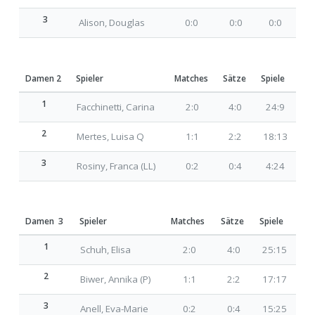
3
Alison, Douglas
0:0
0:0
0:0
Damen 2
Spieler
Matches
Sätze
Spiele
1
Facchinetti, Carina
2:0
4:0
24:9
2
Mertes, Luisa Q
1:1
2:2
18:13
3
Rosiny, Franca (LL)
0:2
0:4
4:24
Damen 3
Spieler
Matches
Sätze
Spiele
1
Schuh, Elisa
2:0
4:0
25:15
2
Biwer, Annika (P)
1:1
2:2
17:17
3
Anell, Eva-Marie
0:2
0:4
15:25