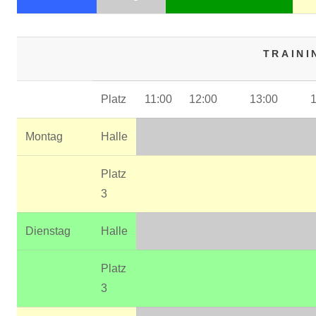
TRAINI
Platz
11:00
12:00
13:00
1
Montag
Halle
Platz
3
Dienstag
Halle
Platz
3