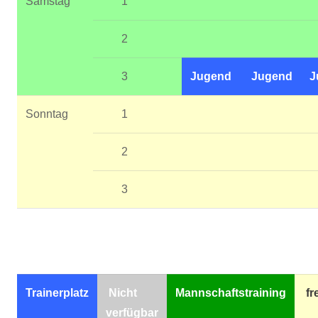
Samstag
1
2
3
Jugend
Jugend
J
Sonntag
1
2
3
Trainerplatz
Nicht
Mannschaftstraining
fre
verfügbar